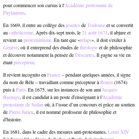
pour commencer son cursus à l'
Académie protestante de
Puylaurens
.
En 1669, il entre au collège des
jésuites
de
Toulouse
et se convertit
au
catholicisme
. Après dix-sept mois, le
21 août
1671
, il abjure et
revient au
protestantisme
. En tant que «
relaps
», il doit s'exiler à
Genève
, où il entreprend des études de
théologie
et de philosophie
et découvre notamment la pensée de
Descartes
. Il gagne sa vie en
étant
précepteur
.
Il revient incognito en
France
– pendant quelques années, il signe
du nom de Bêle – travaillant comme précepteur à
Rouen
(1674)
puis à
Paris
. En 1675, sur les instances de son ami
Jacques
Basnage
, il est candidat à un poste d'enseignant à l’
Académie
protestante de Sedan
où, à l’issue d’un concours et grâce au soutien
de
Pierre Jurieu
, il est nommé professeur de philosophie et
d'histoire.
En 1681, dans le cadre des mesures anti-protestantes,
Louis XIV