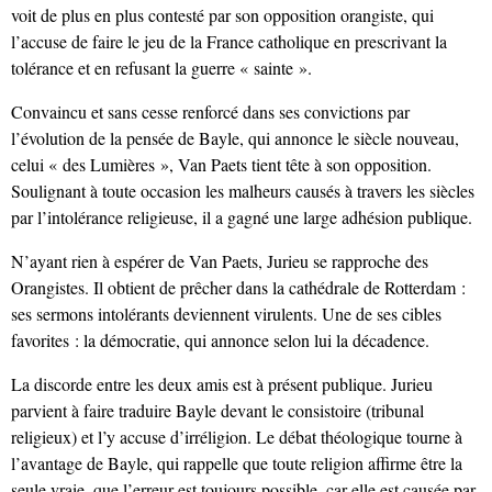
voit de plus en plus contesté par son opposition orangiste, qui
l’accuse de faire le jeu de la France catholique en prescrivant la
tolérance et en refusant la guerre « sainte ».
Convaincu et sans cesse renforcé dans ses convictions par
l’évolution de la pensée de Bayle, qui annonce le siècle nouveau,
celui « des Lumières », Van Paets tient tête à son opposition.
Soulignant à toute occasion les malheurs causés à travers les siècles
par l’intolérance religieuse, il a gagné une large adhésion publique.
N’ayant rien à espérer de Van Paets, Jurieu se rapproche des
Orangistes. Il obtient de prêcher dans la cathédrale de Rotterdam :
ses sermons intolérants deviennent virulents. Une de ses cibles
favorites : la démocratie, qui annonce selon lui la décadence.
La discorde entre les deux amis est à présent publique. Jurieu
parvient à faire traduire Bayle devant le consistoire (tribunal
religieux) et l’y accuse d’irréligion. Le débat théologique tourne à
l’avantage de Bayle, qui rappelle que toute religion affirme être la
seule vraie, que l’erreur est toujours possible, car elle est causée par