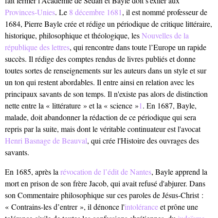
fait fermer l’Académie de Sedan et Bayle doit s'exiler aux
Provinces-Unies
. Le
8 décembre
1681
, il est nommé professeur de
1684, Pierre Bayle crée et rédige un périodique de critique littéraire,
historique, philosophique et théologique, les
Nouvelles de la
république des lettres
, qui rencontre dans toute l’Europe un rapide
succès. Il rédige des comptes rendus de livres publiés et donne
toutes sortes de renseignements sur les auteurs dans un style et sur
un ton qui restent abordables. Il entre ainsi en relation avec les
principaux savants de son temps. Il n'existe pas alors de distinction
nette entre la « littérature » et la « science »
1
. En 1687, Bayle,
malade, doit abandonner la rédaction de ce périodique qui sera
repris par la suite, mais dont le véritable continuateur est l'avocat
Henri Basnage de Beauval
, qui crée l'Histoire des ouvrages des
savants.
En 1685, après la
révocation de l’édit de Nantes
, Bayle apprend la
mort en prison de son frère Jacob, qui avait refusé d'abjurer. Dans
son Commentaire philosophique sur ces paroles de Jésus-Christ :
« Contrains-les d’entrer », il dénonce l'
intolérance
et prône une