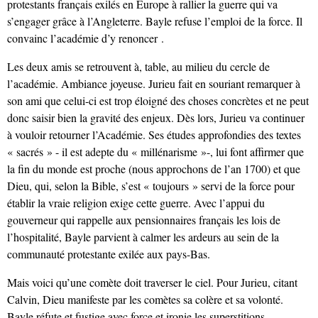
protestants français exilés en Europe à rallier la guerre qui va
s’engager grâce à l’Angleterre. Bayle refuse l’emploi de la force. Il
convainc l’académie d’y renoncer .
Les deux amis se retrouvent à, table, au milieu du cercle de
l’académie. Ambiance joyeuse. Jurieu fait en souriant remarquer à
son ami que celui-ci est trop éloigné des choses concrètes et ne peut
donc saisir bien la gravité des enjeux. Dès lors, Jurieu va continuer
à vouloir retourner l’Académie. Ses études approfondies des textes
« sacrés » - il est adepte du « millénarisme »-, lui font affirmer que
la fin du monde est proche (nous approchons de l’an 1700) et que
Dieu, qui, selon la Bible, s’est « toujours » servi de la force pour
établir la vraie religion exige cette guerre. Avec l’appui du
gouverneur qui rappelle aux pensionnaires français les lois de
l’hospitalité, Bayle parvient à calmer les ardeurs au sein de la
communauté protestante exilée aux pays-Bas.
Mais voici qu’une comète doit traverser le ciel. Pour Jurieu, citant
Calvin, Dieu manifeste par les comètes sa colère et sa volonté.
Bayle réfute et fustige avec force et ironie les superstitions.