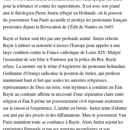
pour la tolérance et contre les superstitions. Il est avec son grand
ami le théologien Pierre Jurieu réfugié en Hollande, où le pouvoir
du gouverneur Van Paets accueille et protège les protestants français
persécutés depuis la Révocation de l’Édit de Nantes en 1685.
Bayle et Jurieu sont liés par une profonde amitié. Jurieu exhorte
Bayle à utiliser sa notoriété à travers l'Europe pour appeler à une
large coalition contre la France catholique de Louis XIV. Malgré
l'assassinat de son frère à Toulouse par la police du Roi, Bayle
refuse. La montée sur le trône d'Angleterre du protestant hollandais
Guillaume d'Orange radicalise la position de Jurieu, qui professe
maintenant haut et fort que seules les autorités religieuses,
représentantes de Dieu sur terre, sont légitimes à conduire un État.
Bayle au contraire affirme la nécessité d'une séparation claire entre
religion et État Il prône un gouvernement civil reposant seulement
sur la raison et l'expérience. L'amitié est brisée. Jurieu tente d'abattre
son ami par des procès et des diffamations. Mais le gouverneur Van
Paets maintient toute sa confiance à Bayle. Alors Jurieu rejoint les
extrémistes flamands et par ses sermons incendiaires et son