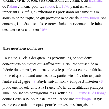
tolérance civile de toutes les confessions chrétiennes, du
judaïsme
,
de l'
islam
et même pour les
athées
. En
1690
paraît un Avis
important aux réfugiés exhortant les protestants au calme et à la
soumission politique, ce qui provoque la colère de
Pierre Jurieu
. Ses
ennemis, à la tête desquels se trouve Jurieu, parviennent à le faire
destituer de sa chaire en
1693
.
Les questions politiques
?
En réalité, au-delà des querelles personnelles, ce sont deux
conceptions politiques qui s'affrontent. Jurieu est partisan de la
théorie du contrat
2
, et affirme que « le peuple est celui qui fait les
rois » et que « quand une des deux parties vient à violer ce pacte,
l'autre est dégagée »
3
. Bayle, suivant son « éthique d'historien »
3
prône une loyauté envers la France. De là, deux attitudes pratiques.
Jurieu pousse ses coreligionnaires à soutenir
Guillaume III d'Orange
contre Louis XIV pour instaurer en France une
république
. Bayle
estime cette attitude risquée pour les protestants français qui