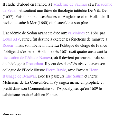
Il étudie d’abord en France, à l’
académie de Saumur
et à l’
académie
de Sedan
, et soutient une thèse de théologie intitulée De Vita Dei
(1657). Puis il poursuit ses études en Angleterre et en Hollande. Il
revient ensuite à Mer (1660) où il succède à son père.
L’académie de Sedan ayant été ôtée aux
calvinistes
en 1681 par
Louis XIV
, Jurieu fut destiné à exercer les fonctions de ministre à
Rouen
; mais son libelle intitulé La Politique du clergé de France
l’obligea à s’exiler en Hollande dès 1681 (soit quatre ans avant la
révocation de l’édit de Nantes
), où il devient pasteur et professeur
de théologie à
Rotterdam
. Il y eut des démêlés très vifs avec son
collègue de l'École illustre
Pierre Bayle
, avec l'avocat
Henri
Basnage de Beauval
, avec les pasteurs
Élie Saurin
et Pierre
Méherenc de La Conseillère. Il s’y érigea même en prophète et
prédit dans son Commentaire sur l’Apocalypse, qu’en 1689 le
calvinisme serait rétabli en France.
Son œuvre