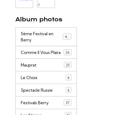
Album photos
5ème Festival en
44
Berry
Comme Il Vous Plaira
26
Mauprat
23
Le Choix
6
Spectacle Russie
6
Festivals Berry
37