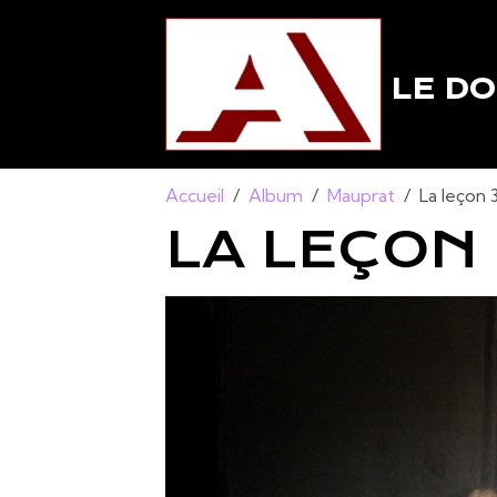
LE DO
Accueil
Album
Mauprat
La leçon 
LA LEÇON